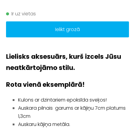
Ir uz vietas
Ielikt grozā
Lielisks aksesuārs, kurš izcels Jūsu
neatkārtojāmo stilu.
Rota vienā eksemplārā!
Kulons
ar dzintariem epoksīda sveķos!
Auskara pilnais garums ar kājiņu 7cm platums
1,3cm
Auskaru kājiņa metāla.