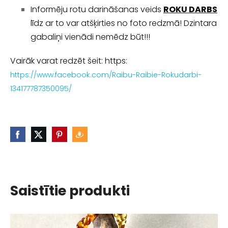
Informēju rotu darināšanas veids
ROKU DARBS
līdz ar to var atšķirties no foto redzmā! Dzintara
gabaliņi vienādi nemēdz būt!!!
Vairāk varat redzēt šeit: https:
https://www.facebook.com/Raibu-Raibie-Rokudarbi-
134177787350095/
Saistītie produkti