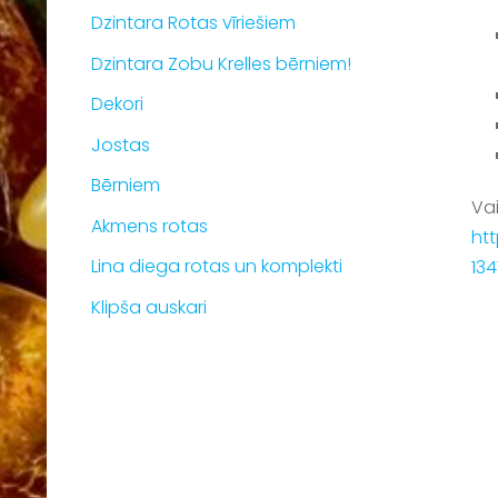
Dzintara Rotas vīriešiem
Dzintara Zobu Krelles bērniem!
Dekori
Jostas
Bērniem
Vai
Akmens rotas
ht
Lina diega rotas un komplekti
13
Klipša auskari