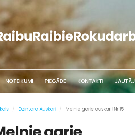
RaibuRaibieRokudarb
NOTEIKUMI
PIEGĀDE
KONTAKTI
JAUTĀJ
kals
Dzintara Auskari
Melnie garie auskari! Nr 15
Melnie garie