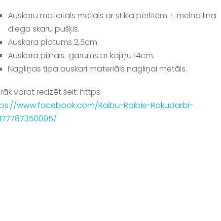
Auskaru materiāls metāls ar stikla pērlītēm + melna lina
diega skaru pušķis.
Auskara platums 2,5cm
Auskara pilnais garums ar kājiņu 14cm.
Nagliņas tipa auskari materiāls nagliņai metāls.
rāk varat redzēt šeit: https:
tps://www.facebook.com/Raibu-Raibie-Rokudarbi-
4177787350095/