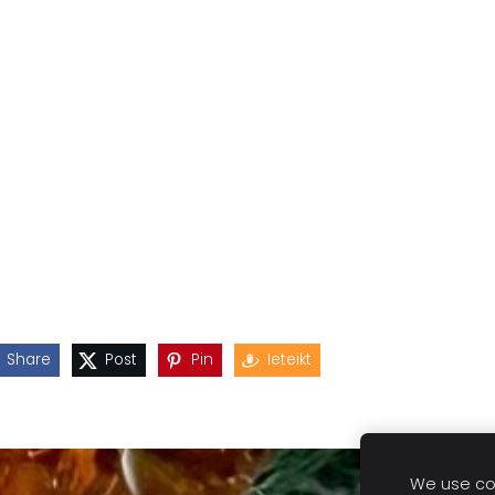
Share
Post
Pin
Ieteikt
We use coo