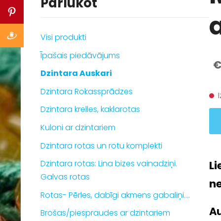
Pārlūkot
a
Visi produkti
Īpašais piedāvājums
€
Dzintara Auskari
Dzintara Rokassprādzes
Dzintara krelles, kaklarotas
Kuloni ar dzintariem
Dzintara rotas un rotu komplekti
Dzintara rotas: Lina bizes vainadziņi.
Li
Galvas rotas
ne
Rotas- Pērles, dabīgi akmens gabaliņi....
Au
Brošas/piespraudes ar dzintariem