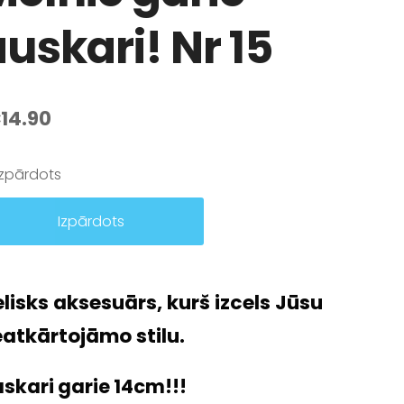
uskari! Nr 15
14.90
Izpārdots
Izpārdots
elisks aksesuārs, kurš izcels Jūsu
atkārtojāmo stilu.
skari garie 14cm!!!