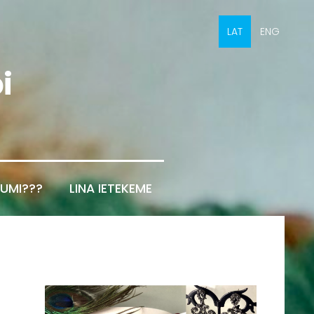
LAT
ENG
i
UMI???
LINA IETEKEME