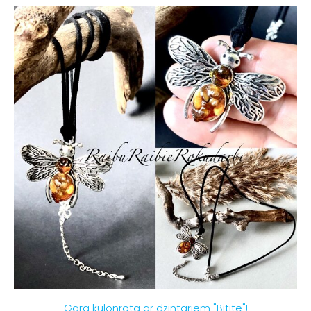
Garā kulonrota ar dzintariem "Bitīte"!