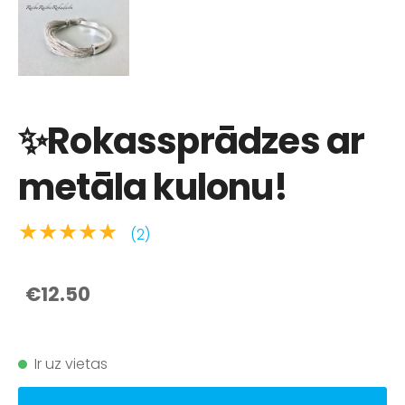
✨Rokassprādzes ar
metāla kulonu!
★★★★★
(2)
€12.50
Ir uz vietas