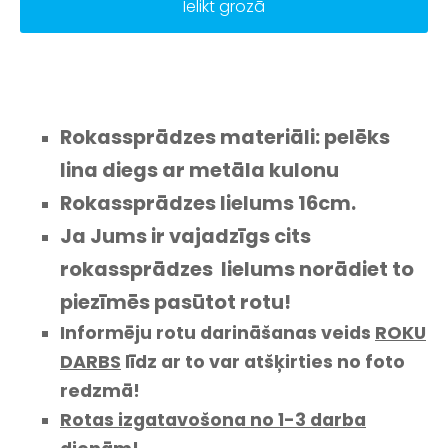
Ielikt grozā
Rokassprādzes materiāli: pelēks
lina diegs ar metāla kulonu
Rokassprādzes lielums 16cm.
Ja Jums ir vajadzīgs cits
rokassprādzes lielums norādiet to
piezīmēs pasūtot rotu!
Informēju rotu darināšanas veids
ROKU
DARBS
līdz ar to var atšķirties no foto
redzmā!
Rotas izgatavošona no 1-3 darba