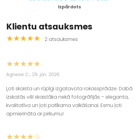
Izpārdots
Klientu atsauksmes
★★★★★
2 atsauksmes
★★★★★
Agnese C., 29. jūn. 2026
Ļoti skaista un rūpīgi izgatavota rokassprādze. Dabā
izskatās vēl skaistāka nekā fotogrāfijās – eleganta,
kvalitatīva un ļoti patīkama valkāšanai. Esmu ļoti
apmierināta ar pirkumu!
★★★★☆