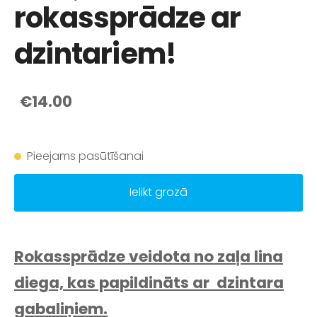
rokassprādze ar
dzintariem!
€14.00
Pieejams pasūtīšanai
Ielikt grozā
Rokassprādze veidota no zaļa lina
diega, kas papildināts ar dzintara
gabaliņiem.