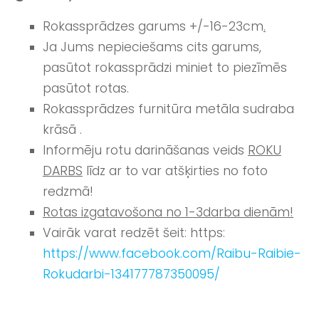
Rokassprādzes garums +/-16-23cm
.
Ja Jums nepieciešams cits garums,
pasūtot rokassprādzi miniet to piezīmēs
pasūtot rotas.
Rokassprādzes furnitūra metāla sudraba
krāsā .
Informēju rotu darināšanas veids
ROKU
DARBS
līdz ar to var atšķirties no foto
redzmā!
Rotas izgatavošona no 1-3darba dienām!
Vairāk varat redzēt šeit: https:
https://www.facebook.com/Raibu-Raibie-
Rokudarbi-134177787350095/