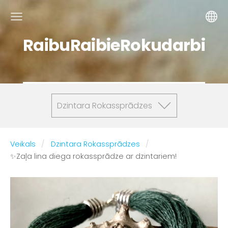
RaibuRaibieRokudarbi
Dzintara Rokassprādzes
Veikals
Dzintara Rokassprādzes
✨Zaļa lina diega rokassprādze ar dzintariem!