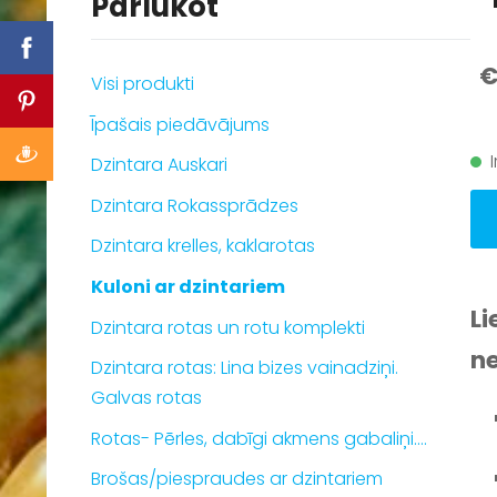
Pārlūkot
€
Visi produkti
Īpašais piedāvājums
Dzintara Auskari
Dzintara Rokassprādzes
Dzintara krelles, kaklarotas
Kuloni ar dzintariem
Li
Dzintara rotas un rotu komplekti
ne
Dzintara rotas: Lina bizes vainadziņi.
Galvas rotas
Rotas- Pērles, dabīgi akmens gabaliņi....
Brošas/piespraudes ar dzintariem