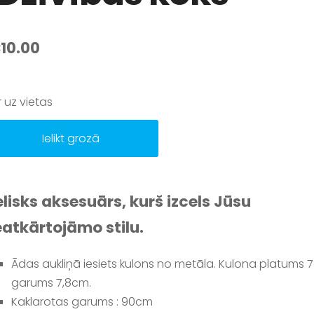
10.00
Ir uz vietas
Ielikt grozā
elisks aksesuārs, kurš izcels Jūsu
atkārtojāmo stilu.
Ādas aukliņā iesiets kulons no metāla. Kulona platums 
garums 7,8cm.
Kaklarotas garums : 90cm