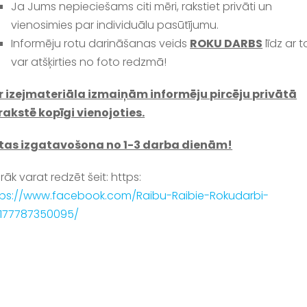
Ja Jums nepieciešams citi mēri, rakstiet privāti un
vienosimies par individuālu pasūtījumu.
Informēju rotu darināšanas veids
ROKU DARBS
līdz ar t
var atšķirties no foto redzmā!
r izejmateriāla izmaiņām informēju pircēju privātā
rakstē kopīgi vienojoties.
tas izgatavošona no 1-3 darba dienām!
rāk varat redzēt šeit: https:
tps://www.facebook.com/Raibu-Raibie-Rokudarbi-
4177787350095/