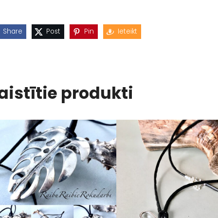
Share
Post
Pin
Ieteikt
aistītie produkti