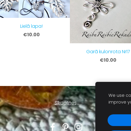
Lielā lapa!
€10.00
Garā kulonrota Nr17
€10.00
We use coo
improve y
Sīkdatnes