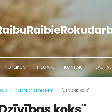
RaibuRaibieRokudarb
NOTEIKUMI
PIEGĀDE
KONTAKTI
JAUTĀJ
kals
Kuloni ar dzintariem
"Dzīvības koks"
"Dzīvības koks"