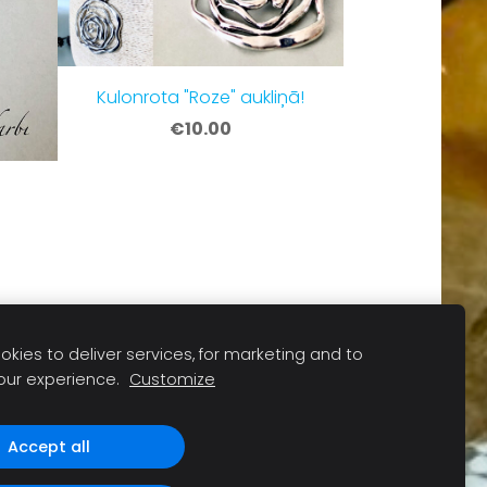
Kulonrota "Roze" aukliņā!
€10.00
kies to deliver services, for marketing and to
our experience.
Customize
Accept all