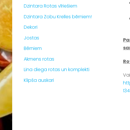
Dzintara Rotas vīriešiem
Dzintara Zobu Krelles bērniem!
Dekori
Jostas
Pa
sa
Bērniem
Akmens rotas
Ro
Lina diega rotas un komplekti
Vai
Klipša auskari
ht
13